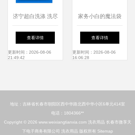
济宁超白洗涤 洗尽
家务小白的魔法袋
铅华，焕新生活
洗涤工具包与洗衣
查看详情
查看详情
用品的终极选购指
更新时间：2026-08-06
更新时间：2026-08-06
21:49:42
16:06:28
南
地址：吉林省长春市朝阳区西中华路北西中华小区6单元414室
电话：1804366**
Copyright © 2026
www.weixiangtianxia.com
洗衣用品
长春市微享天
下电子商务有限公司
洗衣用品
版权所有
Sitemap